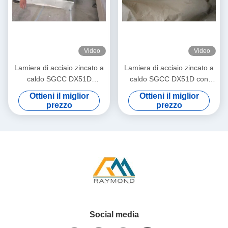
Video
Video
Lamiera di acciaio zincato a
Lamiera di acciaio zincato a
caldo SGCC DX51D
caldo SGCC DX51D con
passivato (cromato) Z40–
grande cristallizzazione
Ottieni il miglior
Ottieni il miglior
Z275 da 0,15–3,8 mm per
Z60–Z275 da 0,3–3,0 mm
prezzo
prezzo
applicazioni di copertura
per pareti esterne e
applicazioni strutturali
Social media