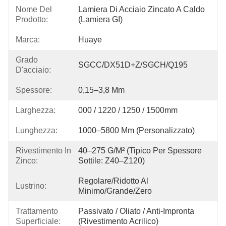
Nome Del
Lamiera Di Acciaio Zincato A Caldo 
Prodotto:
(lamiera GI)
Marca:
Huaye
Grado
SGCC/DX51D+Z/SGCH/Q195
D'acciaio:
Spessore:
0,15–3,8 Mm
Larghezza:
000 / 1220 / 1250 / 1500mm
Lunghezza:
1000–5800 Mm (personalizzato)
Rivestimento In
40–275 G/m² (tipico Per Spessore 
Zinco:
Sottile: Z40–Z120)
Regolare/Ridotto Al 
Lustrino:
Minimo/Grande/Zero
Trattamento
Passivato / Oliato / Anti-Impronta 
Superficiale:
(rivestimento Acrilico)