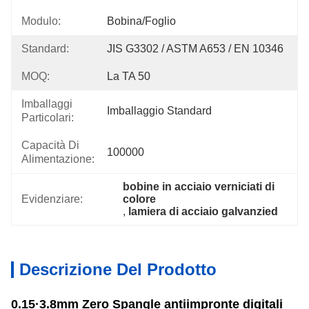
Modulo:
Bobina/foglio
Standard:
JIS G3302 / ASTM A653 / EN 10346
MOQ:
La TA 50
Imballaggi
Imballaggio Standard
Particolari:
Capacità Di
100000
Alimentazione:
bobine in acciaio verniciati di 
Evidenziare:
colore
, 
lamiera di acciaio galvanzied
Descrizione Del Prodotto
0.15·3.8mm Zero Spangle antiimpronte digitali