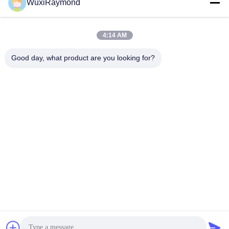
Social media
WuxiRaymond
4:14 AM
Contatto rapido
Good day, what product are you looking for?
Tel
86-13306185967
E-mail
adam@wxhy.com.cn
Indirizzo
Shitangwan lndustrial Park, città di Wuxi, Jiangsu Prov.,
Repubblica popolare cinese 214.185
Politica sulla privacy
|
Mappa del sito
La Cina va bene. Qualità coils acciaio zincato Fornitore.
Copyright © 2011-2026 Wuxi Raymond Steel Co., Ltd. Tutti. Tutti i