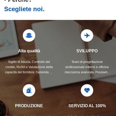
Scegliete noi.
Alta qualità
SVILUPPO
Sigillo di fiducia, Controllo del
Team di progettazione
credito, RoSH e Valutazione della
professionale interno e officina
capacità del fornitore. l'azienda ha
meccanica avanzata. Possiamo
un sistema di controllo qualità
collaborare per sviluppare i
rigoroso e un laboratorio di test
prodotti di cui hai bisogno.
professionale.
PRODUZIONE
SERVIZIO AL 100%