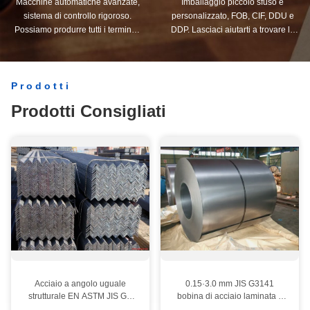
Macchine automatiche avanzate,
Imballaggio piccolo sfuso e
sistema di controllo rigoroso.
personalizzato, FOB, CIF, DDU e
Possiamo produrre tutti i terminali
DDP. Lasciaci aiutarti a trovare la
elettrici oltre la vostra richiesta.
soluzione migliore per tutte le tue
esigenze.
Prodotti
Prodotti Consigliati
Acciaio a angolo uguale
0.15·3.0 mm JIS G3141
strutturale EN ASTM JIS GB
bobina di acciaio laminata a
Bar angolare standard in
freddo Q195 Q235 Q345