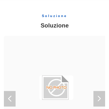
JIS G3101 SS400 ASTM A36 EN10025 S275JR Fascia I in acciaio tagliato su misura
316 304 304L 321 201 202 Canale U in acciaio inossidabile per edifici e strutture
Soluzione
Striscia / strisce di imballaggio in acciaio primario blu laminato a freddo strutturato a calore elettrico
Soluzione
Barra d'acciaio deformata grado 60 ASTM A615 grado 40 per costruzioni edili
Vergella d'acciaio laminata a caldo GB/T 701 Q235A Q235B Q235C ASTM A510
Coil di acciaio galvalume di spangola regolare AZ50 ∼AZ180 con larghezza 914 ∼1250 mm per la fabbricazione di lamiere di tetto e pannelli di costruzione
GB/T 12754 Coil di acciaio colorato pre-tinto con rivestimento in poliestere SMP per tetti e pannelli di costruzione

