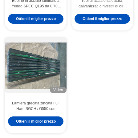
Bobine in acciaio laminato a
Tubi di acciaio saldatura,
freddo SPCC Q195 da 0,70–
galvanizzati o rivestiti di olio,
1,50 mm con superficie ricotta
per applicazioni strutturali
nera e ID bobina da 508 mm
Ottieni il miglior prezzo
Ottieni il miglior prezzo
per applicazioni di mobili,
edilizia e macchinari
Video
Lamiera grecata zincata Full
Hard SGCH / G550 con
rivestimento di zinco da 40-
275 g/m² per sistemi di
Ottieni il miglior prezzo
coperture e pareti industriali