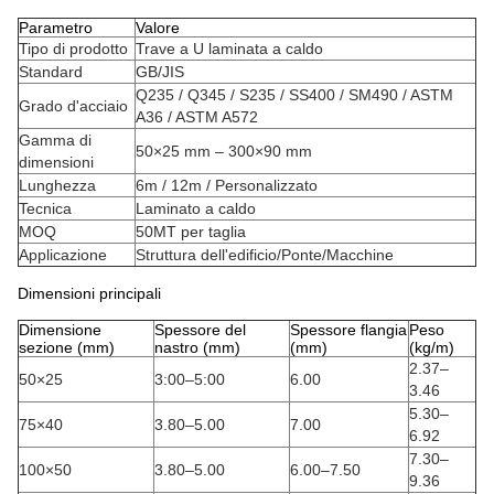
Parametro
Valore
Tipo di prodotto
Trave a U laminata a caldo
Standard
GB/JIS
Q235 / Q345 / S235 / SS400 / SM490 / ASTM
Grado d'acciaio
A36 / ASTM A572
Gamma di
50×25 mm – 300×90 mm
dimensioni
Lunghezza
6m / 12m / Personalizzato
Tecnica
Laminato a caldo
MOQ
50MT per taglia
Applicazione
Struttura dell'edificio/Ponte/Macchine
Dimensioni principali
Dimensione
Spessore del
Spessore flangia
Peso
sezione (mm)
nastro (mm)
(mm)
(kg/m)
2.37–
50×25
3:00–5:00
6.00
3.46
5.30–
75×40
3.80–5.00
7.00
6.92
7.30–
100×50
3.80–5.00
6.00–7.50
9.36