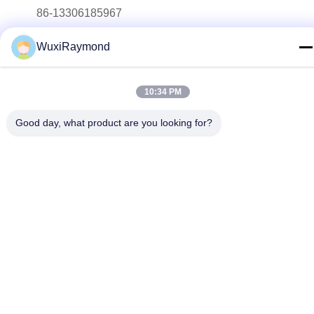
86-13306185967
E-mail
WuxiRaymond
adam@wxhy.com.cn
Indirizzo
10:34 PM
Shitangwan lndustrial Park, città di Wuxi, Jiangsu Prov.,
Repubblica popolare cinese 214.185
Good day, what product are you looking for?
Politica sulla privacy
|
Mappa del sito
La Cina va bene. Qualità coils acciaio zincato Fornitore.
Copyright © 2011-2026 Wuxi Raymond Steel Co., Ltd. Tutti. Tutti i
diritti riservati.