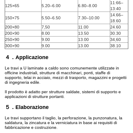
11:66–
125×65
5.20–6.00
6.80–8.00
13:40
14.66–
150×75
5.50–6.50
7.30–10.00
18.60
200×80
7,50
11.00
24.60
200×90
8.00
13.50
30.30
250×90
9.00
13.00
34,60
300×90
9.00
13.00
38.10
４．Applicazione
Le travi a U laminate a caldo sono comunemente utilizzate in
officine industriali, strutture di macchinari, ponti, staffe di
supporto, telai in acciaio, mezzi di trasporto, magazzini e progetti
di ingegneria edile.
Il prodotto è adatto per strutture saldate, sistemi di supporto e
applicazioni di strutture portanti.
５．Elaborazione
Le travi supportano il taglio, la perforazione, la punzonatura, la
saldatura, la zincatura e la verniciatura in base ai requisiti di
fabbricazione e costruzione.