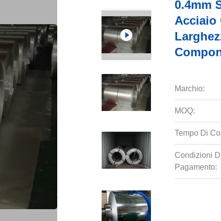
0.4mm S
Acciaio
Larghez
Compone
Marchio:
MOQ:
Tempo Di Co
Condizioni D
Pagamento: