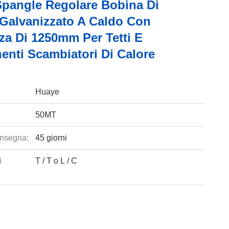
pangle Regolare Bobina Di
 Galvanizzato A Caldo Con
za Di 1250mm Per Tetti E
nti Scambiatori Di Calore
Huaye
50MT
nsegna:
45 giorni
i
T / T o L / C