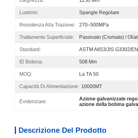
Larghezza:
1250 Mm
Lustrino:
Spangle Regolare
Resistenza Alla Trazione:
270–500MPa
Trattamento Superficiale:
Passivato (cromato) / Oliato
Standard:
ASTM A653/JIS G3302/EN
ID Bobina:
508 Mm
MOQ:
La TA 50
Capacità Di Alimentazione:
10000MT
Azione galvanizzate regol
Evidenziare:
azione della bobina galv
Descrizione Del Prodotto