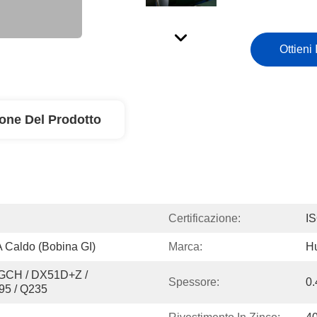
Ottieni 
ione Del Prodotto
Certificazione:
I
A Caldo (bobina GI)
Marca:
H
CH / DX51D+Z / 
Spessore:
0
95 / Q235