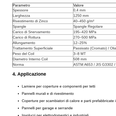
Parametro
Valore
Spessore
0,4 mm
Larghezza
1250 mm
Rivestimento di Zinco
40–450 g/m²
Spangle
Spangle Regolare
Carico di Snervamento
195–420 MPa
Carico di Rottura
270–500 MPa
Allungamento
12–25%
Trattamento Superficiale
Passivato (Cromato) / Olia
Peso del Coil
3–8 MT
Diametro Interno Coil
508 mm
Norma
ASTM A653 / JIS G3302 /
4. Applicazione
Lamiere per coperture e componenti per tetti
Pannelli murali e di rivestimento
Coperture per scambiatori di calore e parti prefabbricate 
Pannelli per garage e serrande
Involucri per elettrodomestici e industriali