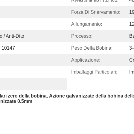
Rivestimento In Zinco:
4
Forza Di Snervamento:
1
Allungamento:
1
 / Anti-Dito
Processo:
Ba
 10147
Peso Della Bobina:
3
Applicazione:
Co
Imballaggi Particolari:
Im
ari zero della bobina
, 
Azione galvanizzate della bobina dell
anizzate 0.5mm