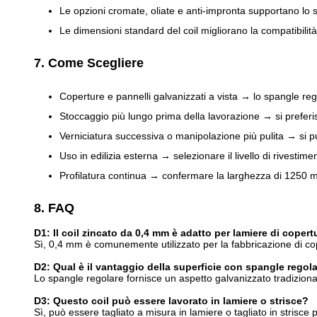
Le opzioni cromate, oliate e anti-impronta supportano lo s
Le dimensioni standard del coil migliorano la compatibilità
7. Come Scegliere
Coperture e pannelli galvanizzati a vista → lo spangle 
Stoccaggio più lungo prima della lavorazione → si preferi
Verniciatura successiva o manipolazione più pulita → si p
Uso in edilizia esterna → selezionare il livello di rivestime
Profilatura continua → confermare la larghezza di 1250 mm
8. FAQ
D1: Il coil zincato da 0,4 mm è adatto per lamiere di copert
Sì, 0,4 mm è comunemente utilizzato per la fabbricazione di cop
D2: Qual è il vantaggio della superficie con spangle regol
Lo spangle regolare fornisce un aspetto galvanizzato tradizional
D3: Questo coil può essere lavorato in lamiere o strisce?
Sì, può essere tagliato a misura in lamiere o tagliato in strisce pi