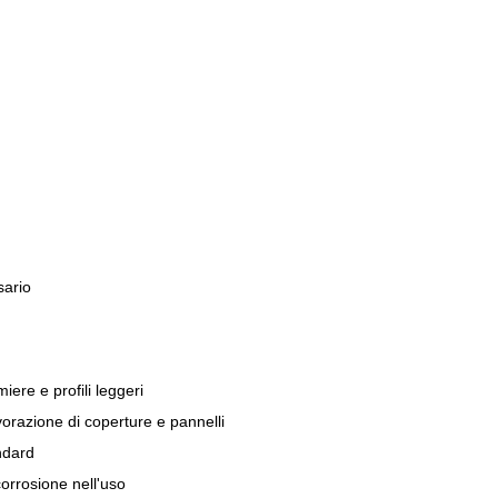
sario
ere e profili leggeri
vorazione di coperture e pannelli
ndard
corrosione nell'uso