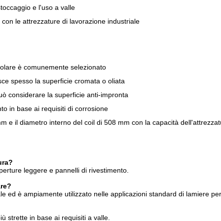
toccaggio e l'uso a valle
 con le attrezzature di lavorazione industriale
regolare è comunemente selezionato
sce spesso la superficie cromata o oliata
uò considerare la superficie anti-impronta
nto in base ai requisiti di corrosione
 e il diametro interno del coil di 508 mm con la capacità dell'attrezza
ura?
erture leggere e pannelli di rivestimento.
are?
e ed è ampiamente utilizzato nelle applicazioni standard di lamiere per l
ù strette in base ai requisiti a valle.