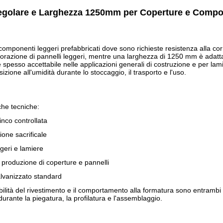
egolare e Larghezza 1250mm per Coperture e Compon
 e componenti leggeri prefabbricati dove sono richieste resistenza alla co
zione di pannelli leggeri, mentre una larghezza di 1250 mm è adatta pe
spesso accettabile nelle applicazioni generali di costruzione e per lamier
izione all'umidità durante lo stoccaggio, il trasporto e l'uso.
che tecniche:
inco controllata
ione sacrificale
ggeri e lamiere
produzione di coperture e pannelli
alvanizzato standard
abilità del rivestimento e il comportamento alla formatura sono entrambi
urante la piegatura, la profilatura e l'assemblaggio.