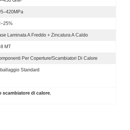
0–450 G/m²
95–420MPa
2–25%
se Laminata A Freddo + Zincatura A Caldo
–8 MT
mponenti Per Coperture/scambiatori Di Calore
ballaggio Standard
o scambiatore di calore
, 