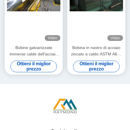
Video
Video
Bobine galvanizzate
Bobina in nastro di acciaio
immerse calde dell'acciaio
zincato a caldo ASTM A653
ricoperte zinco d'acciaio
Q195 grado 50
Ottieni il miglior
Ottieni il miglior
della striscia di SGCC SGCD
prezzo
prezzo
JIS G3302