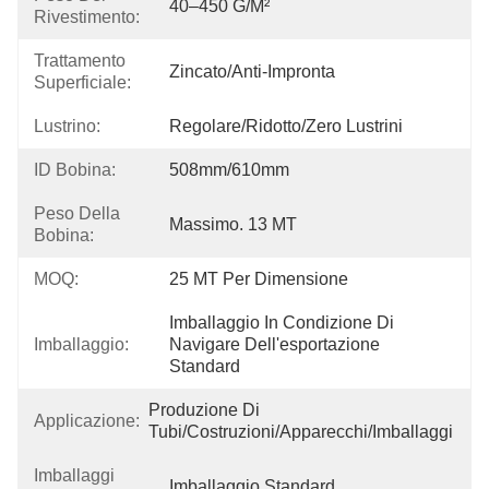
40–450 G/m²
Rivestimento:
Trattamento
Zincato/Anti-Impronta
Superficiale:
Lustrino:
Regolare/Ridotto/Zero Lustrini
ID Bobina:
508mm/610mm
Peso Della
Massimo. 13 MT
Bobina:
MOQ:
25 MT Per Dimensione
Imballaggio In Condizione Di 
Imballaggio:
Navigare Dell'esportazione 
Standard
Produzione Di 
Applicazione:
Tubi/Costruzioni/Apparecchi/Imballaggi
Imballaggi
Imballaggio Standard