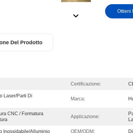
Ottieni 
ione Del Prodotto
Certificazione:
C
o Laser/parti Di 
Marca:
H
ura CNC / Formatura 
Pa
Applicazione:
tura
La
o Inossidabile/Alluminio
OEM/ODM:
Di