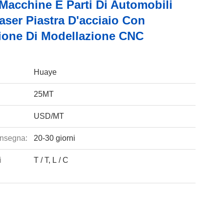
 Macchine E Parti Di Automobili
aser Piastra D'acciaio Con
ione Di Modellazione CNC
Huaye
25MT
USD/MT
nsegna:
20-30 giorni
i
T / T, L / C