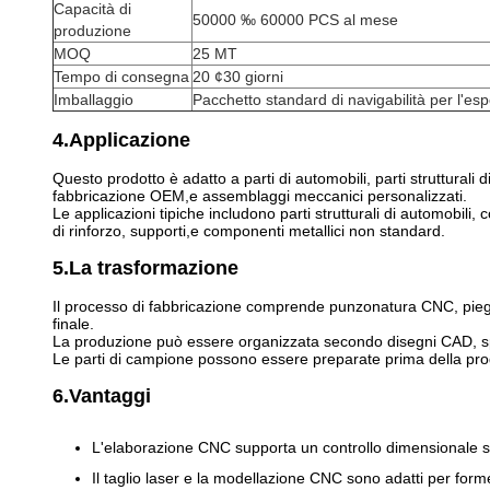
Capacità di
50000 ‰ 60000 PCS al mese
produzione
MOQ
25 MT
Tempo di consegna
20 ¢30 giorni
Imballaggio
Pacchetto standard di navigabilità per l'es
4.Applicazione
Questo prodotto è adatto a parti di automobili, parti strutturali
fabbricazione OEM,e assemblaggi meccanici personalizzati.
Le applicazioni tipiche includono parti strutturali di automobili,
di rinforzo, supporti,e componenti metallici non standard.
5.La trasformazione
Il processo di fabbricazione comprende punzonatura CNC, piegat
finale.
La produzione può essere organizzata secondo disegni CAD, spe
Le parti di campione possono essere preparate prima della produz
6.Vantaggi
L'elaborazione CNC supporta un controllo dimensionale st
Il taglio laser e la modellazione CNC sono adatti per forme