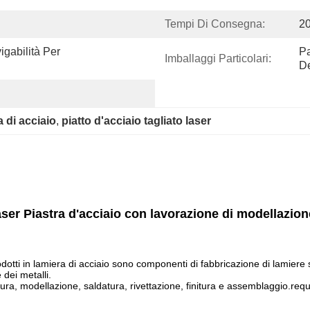
Tempi Di Consegna:
20
gabilità Per 
Pa
Imballaggi Particolari:
De
a di acciaio
, 
piatto d'acciaio tagliato laser
laser Piastra d'acciaio con lavorazione di modellazi
prodotti in lamiera di acciaio sono componenti di fabbricazione di lamiere 
 dei metalli.
ura, modellazione, saldatura, rivettazione, finitura e assemblaggio.requi