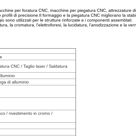
acchine per foratura CNC, macchine per piegatura CNC, attrezzature di 
 e profili di precisione.Il formaggio e la piegatura CNC migliorano la stabi
io sono utilizzati per le strutture rinforzate e i componenti assemblati.
atura, la cromatura, l'elettroforesi, la lucidatura, l'anodizzazione e la v
he
ura CNC / Taglio laser / Saldatura
alluminio
ega di alluminio
nco / rivestimento in cromo /