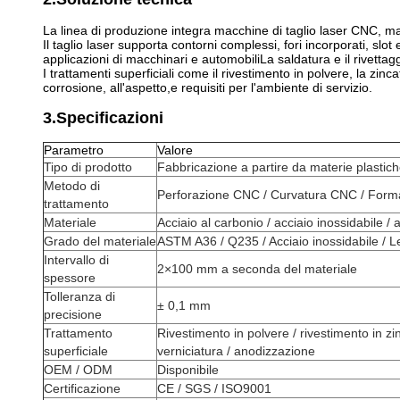
La linea di produzione integra macchine di taglio laser CNC, m
Il taglio laser supporta contorni complessi, fori incorporati, slot
applicazioni di macchinari e automobiliLa saldatura e il rivettagg
I trattamenti superficiali come il rivestimento in polvere, la zinc
corrosione, all'aspetto,e requisiti per l'ambiente di servizio.
3.Specificazioni
Parametro
Valore
Tipo di prodotto
Fabbricazione a partire da materie plastic
Metodo di
Perforazione CNC / Curvatura CNC / Format
trattamento
Materiale
Acciaio al carbonio / acciaio inossidabile / 
Grado del materiale
ASTM A36 / Q235 / Acciaio inossidabile / L
Intervallo di
2×100 mm a seconda del materiale
spessore
Tolleranza di
± 0,1 mm
precisione
Trattamento
Rivestimento in polvere / rivestimento in zi
superficiale
verniciatura / anodizzazione
OEM / ODM
Disponibile
Certificazione
CE / SGS / ISO9001