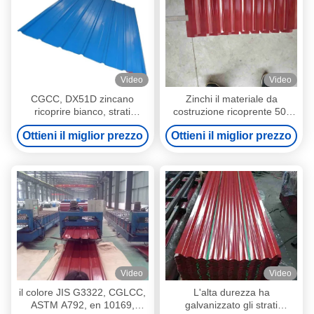
Video
Video
CGCC, DX51D zincano
Zinchi il materiale da
ricoprire bianco, strati
costruzione ricoprente 50-
d'acciaio ondulati PRE
180g/M2 ha ondulato gli
Ottieni il miglior prezzo
Ottieni il miglior prezzo
DIPINTI rossi e blu del tetto
strati d'acciaio del tetto
Video
Video
il colore JIS G3322, CGLCC,
L'alta durezza ha
ASTM A792, en 10169,
galvanizzato gli strati