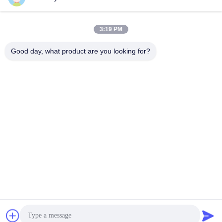
3:19 PM
Contatto rapido
Good day, what product are you looking for?
Tel
86-13306185967
E-mail
adam@wxhy.com.cn
Indirizzo
Shitangwan lndustrial Park, città di Wuxi, Jiangsu Prov.,
Repubblica popolare cinese 214.185
Politica sulla privacy
|
Mappa del sito
La Cina va bene. Qualità coils acciaio zincato Fornitore.
Copyright © 2011-2025 Wuxi Raymond Steel Co., Ltd. Tutti. Tutti i
diritti riservati.