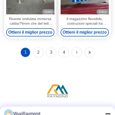
Video
Video
Riveste ondulata immersa
Il magazzino flessibile,
calda/76mm che del tetto
costruzioni speciali ha
Wave ha ondulato gli strati
ondulato gli strati d'acciaio
Ottieni il miglior prezzo
Ottieni il miglior prezzo
d'acciaio del tetto
del tetto
1
2
3
4
Social media
WuxiRaymond