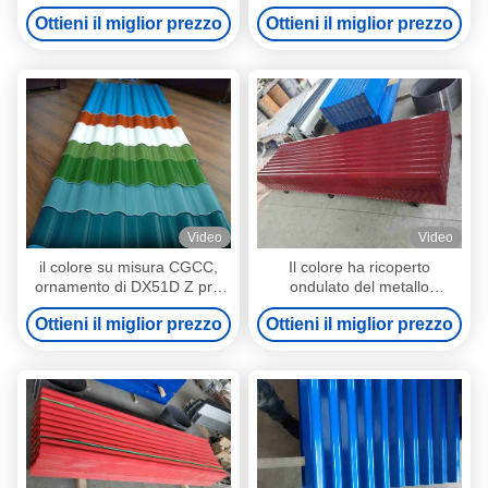
DX51D AZ ha ondulato gli
d'acciaio durevoli del tetto ha
Ottieni il miglior prezzo
Ottieni il miglior prezzo
strati d'acciaio del tetto
ondulato gli strati d'acciaio
del tetto
Video
Video
il colore su misura CGCC,
Il colore ha ricoperto
ornamento di DX51D Z pre
ondulato del metallo
ha dipinto gli strati d'acciaio
parete/strati d'acciaio
Ottieni il miglior prezzo
Ottieni il miglior prezzo
ondulati del tetto
ondulati del tetto