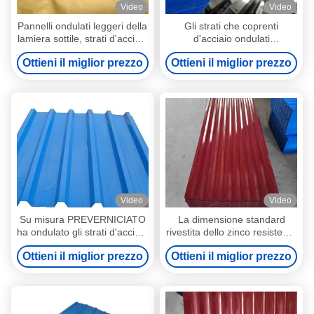
Video
Video
Pannelli ondulati leggeri della
Gli strati che coprenti
lamiera sottile, strati d'acciaio
d'acciaio ondulati
ondulati galvanizzati del tetto
impermeabili il tetto riveste il
Ottieni il miglior prezzo
Ottieni il miglior prezzo
multi colore galvanizzato
hanno ondulato gli strati
d'acciaio del tetto
Video
Video
Su misura PREVERNICIATO
La dimensione standard
ha ondulato gli strati d'acciaio
rivestita dello zinco resistente
del tetto per l'ornamento
ha ondulato gli strati d'acciaio
Ottieni il miglior prezzo
Ottieni il miglior prezzo
della costruzione ha ondulato
del tetto
gli strati d'acciaio del tetto