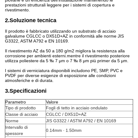
piovane e un'efficienza dell'installazione mantenendo le
prestazioni strutturali leggere per i sistemi di copertura e
rivestimento.
2.Soluzione tecnica
Il prodotto è fabbricato utilizzando un substrato di acciaio
galvalume CGLCC o DX51D+AZ in conformità alle norme JIS
G3322, ASTM A792 e EN 10169.
Il rivestimento AZ da 50 a 180 g/m2 migliora la resistenza alla
corrosione per ambienti esterni.mentre il rivestimento posteriore
utilizza poliestere da 5 ‰ 7 μm o 7 ‰ 8 μm più primer da 5 μm.
I sistemi di verniciatura disponibili includono PE, SMP, PVC e
PVDF per diverse esigenze di esposizione alle condizioni
atmosferiche e di durata.
3.Specificazioni
Parametro
Valore
Tipo di prodotto
Fogli di tetto in acciaio ondulato
Classe di acciaio
CGLCC / DX51D+AZ
Norme
JIS G3322 / ASTM A792 / EN 10169
Intervallo di
0.14mm ∙ 1.50mm
spessore