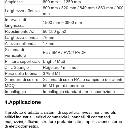
Ampiezza
800 mm ∼ 1250 mm
800 mm / 820 mm / 840 mm / 880 mm / 900
Larghezza effettiva
mm
Intervallo di
1500 mm ≈ 3800 mm
lunghezza
Rivestimento AZ
50-180 g/m2
Larghezza d'onda
76 mm
Altezza dell'onda
17 mm
Sistema di
PE / SMP / PVC / PVDF
verniciatura
Finitura superficiale
Bright / Matt
Zinc Spangle
Regolare / minimo
Peso della bobina
3 ‰ 8 MT
Standard di colore
Sistema di colori RAL o campione del cliente
MOQ
50 MT per dimensione
Imballaggio
Imballaggio standard per l'esportazione
4.Applicazione
Il prodotto è adatto a sistemi di copertura, rivestimenti murali,
edifici industriali, edifici commerciali, pannelli di contenitori,
magazzini, officine, strutture prefabbricate,e applicazioni esterne
di elettrodomestici.