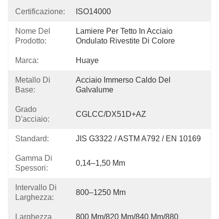
Certificazione:
ISO14000
Nome Del
Lamiere Per Tetto In Acciaio 
Prodotto:
Ondulato Rivestite Di Colore
Marca:
Huaye
Metallo Di
Acciaio Immerso Caldo Del 
Base:
Galvalume
Grado
CGLCC/DX51D+AZ
D'acciaio:
Standard:
JIS G3322 / ASTM A792 / EN 10169
Gamma Di
0,14–1,50 Mm
Spessori:
Intervallo Di
800–1250 Mm
Larghezza:
Larghezza
800 Mm/820 Mm/840 Mm/880 